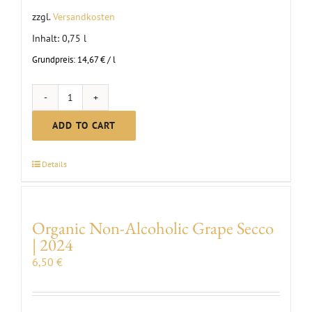
zzgl.
Versandkosten
Inhalt: 0,75
l
Grundpreis:
14,67
€
/
l
Zero
Sparkling
ADD TO CART
-
Alcohol-
Details
Free
quantity
Organic Non-Alcoholic Grape Secco
| 2024
6,50
€