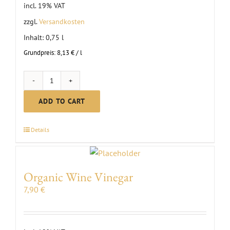
incl. 19% VAT
zzgl.
Versandkosten
Inhalt: 0,75
l
Grundpreis:
8,13
€
/
l
Organic
Non-
ADD TO CART
Alcoholic
Grape
Details
Secco
|
2024
Organic Wine Vinegar
quantity
7,90
€