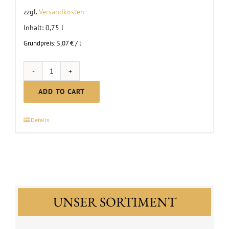
zzgl.
Versandkosten
Inhalt: 0,75
l
Grundpreis:
5,07
€
/
l
Organic
Grape
ADD TO CART
Juice
2024
Details
quantity
UNSER SORTIMENT