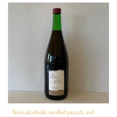
EVENTS
AWARDS
CONTACT | OPENING HOURS
Non-alcoholic mulled punch, red