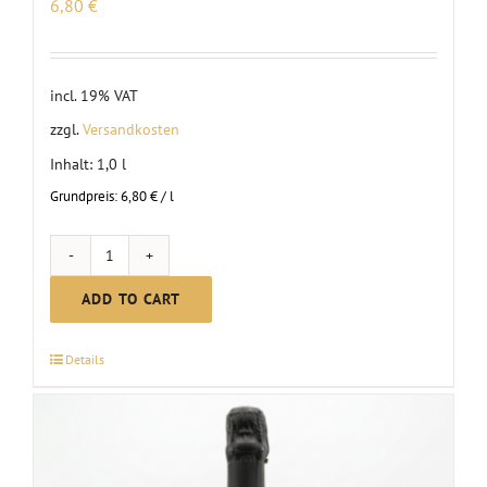
6,80
€
incl. 19% VAT
zzgl.
Versandkosten
Inhalt: 1,0
l
Grundpreis:
6,80
€
/
l
Non-
alcoholic
ADD TO CART
mulled
punch,
Details
red
quantity