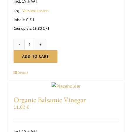
incl. 19% VAT
zzgl.
Versandkosten
Inhalt: 0,5
l
Grundpreis:
15,80
€
/
l
Organic
Wine
ADD TO CART
Vinegar
quantity
Details
Organic Balsamic Vinegar
11,00
€
incl. 19% VAT