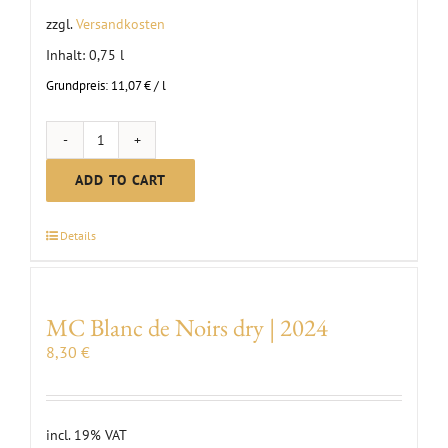
zzgl.
Versandkosten
Inhalt: 0,75
l
Grundpreis:
11,07
€
/
l
MC
Rosé
ADD TO CART
dry
2024
Details
quantity
MC Blanc de Noirs dry | 2024
8,30
€
incl. 19% VAT