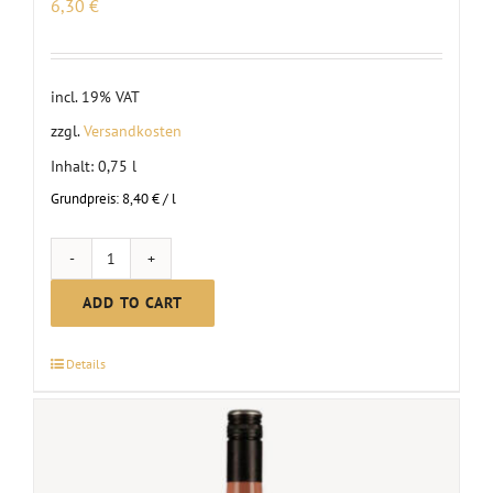
6,30
€
incl. 19% VAT
zzgl.
Versandkosten
Inhalt: 0,75
l
Grundpreis:
8,40
€
/
l
Rosé,
off-
ADD TO CART
dry
2024
Details
quantity