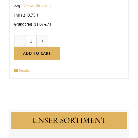
zzgl.
Versandkosten
Inhalt: 0,75
l
Grundpreis:
11,07
€
/
l
MC
Blanc
ADD TO CART
de
Noirs
Details
dry
|
2024
quantity
UNSER SORTIMENT