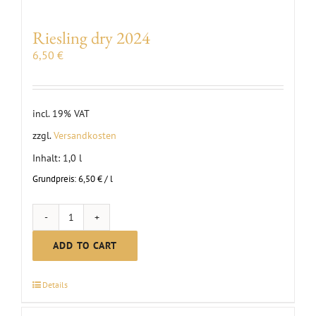
|
2024
Riesling dry 2024
quantity
6,50
€
incl. 19% VAT
zzgl.
Versandkosten
Inhalt: 1,0
l
Grundpreis:
6,50
€
/
l
Riesling
dry
ADD TO CART
2024
quantity
Details