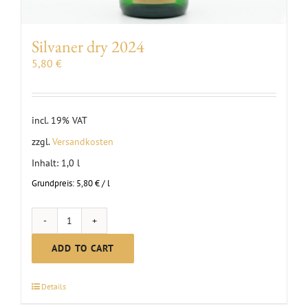
Silvaner dry 2024
5,80
€
incl. 19% VAT
zzgl.
Versandkosten
Inhalt: 1,0
l
Grundpreis:
5,80
€
/
l
Silvaner
dry
ADD TO CART
2024
quantity
Details