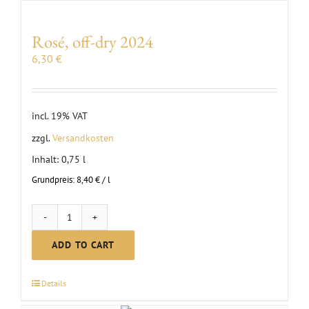
Rosé, off-dry 2024
6,30
€
incl. 19% VAT
zzgl.
Versandkosten
Inhalt: 0,75
l
Grundpreis:
8,40
€
/
l
Rosé,
off-
ADD TO CART
dry
2024
Details
quantity