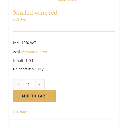
Mulled wine red
6,50
€
incl. 19% VAT
zzgl.
Versandkosten
Inhalt: 1,0
l
Grundpreis:
6,50
€
/
l
Mulled
wine
ADD TO CART
red
quantity
Details