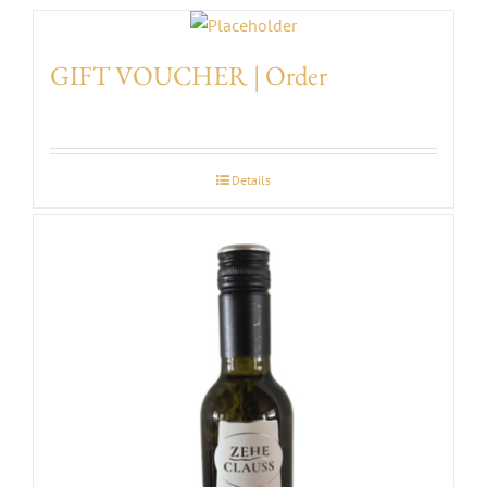
EVENTS
GIFT VOUCHER | Order
AWARDS
Details
CONTACT | OPENING HOURS