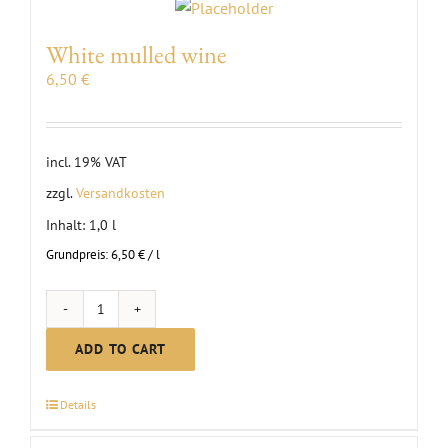
White mulled wine
6,50
€
incl. 19% VAT
zzgl.
Versandkosten
Inhalt: 1,0
l
Grundpreis:
6,50
€
/
l
White
mulled
ADD TO CART
wine
quantity
Details