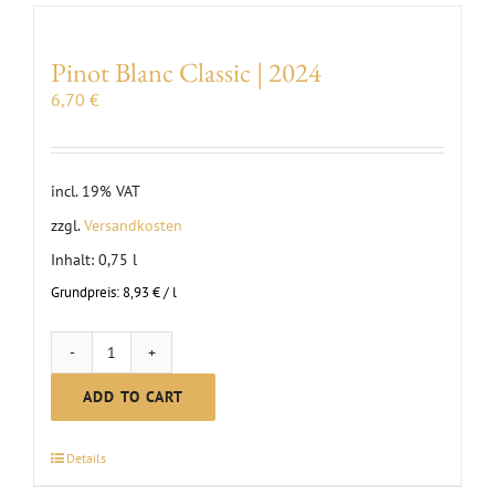
Wine
|
Pinot Blanc Classic | 2024
2024
6,70
€
quantity
incl. 19% VAT
zzgl.
Versandkosten
Inhalt: 0,75
l
Grundpreis:
8,93
€
/
l
Pinot
Blanc
ADD TO CART
Classic
|
Details
2024