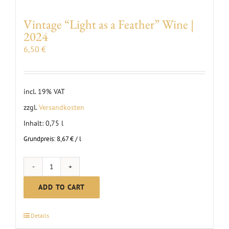
Vintage “Light as a Feather” Wine |
2024
6,50
€
incl. 19% VAT
zzgl.
Versandkosten
Inhalt: 0,75
l
Grundpreis:
8,67
€
/
l
Vintage
"Light
ADD TO CART
as
a
Details
Feather"