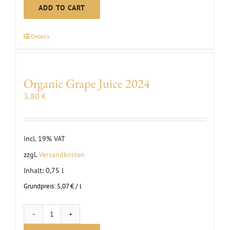
L
ADD TO CART
Blauer
Silvaner
Details
dry
|
2025
Organic Grape Juice 2024
quantity
3,80
€
incl. 19% VAT
zzgl.
Versandkosten
Inhalt: 0,75
l
Grundpreis:
5,07
€
/
l
Organic