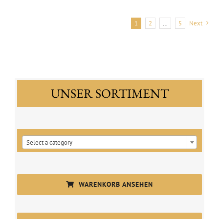
quantity
1
2
…
5
Next
UNSER SORTIMENT

Select a category
WARENKORB ANSEHEN