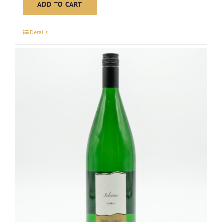
Grape
ADD TO CART
Juice
2024
Details
quantity