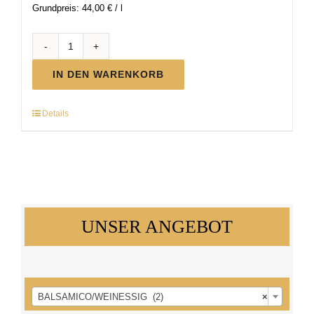
Grundpreis:
44,00
€
/
l
BIO
Balsamico
IN DEN WARENKORB
Menge
Details
UNSER ANGEBOT

BALSAMICO/WEINESSIG (2)
×