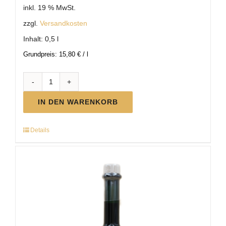
inkl. 19 % MwSt.
zzgl.
Versandkosten
Inhalt: 0,5
l
Grundpreis:
15,80
€
/
l
BIO
Weinessig
IN DEN WARENKORB
Menge
Details