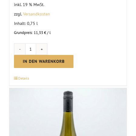
inkl. 19 % MwSt.
zzgl.
Versandkosten
Inhalt: 0,75
l
Grundpreis:
11,33
€
/
l
Riesling
Spätlese
IN DEN WARENKORB
|
2025
Details
Menge