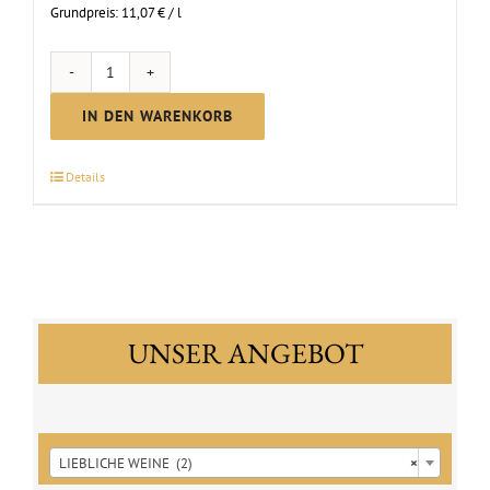
Grundpreis:
11,07
€
/
l
Scheurebe
lieblich
IN DEN WARENKORB
|
2025
Details
Menge
UNSER ANGEBOT

LIEBLICHE WEINE (2)
×