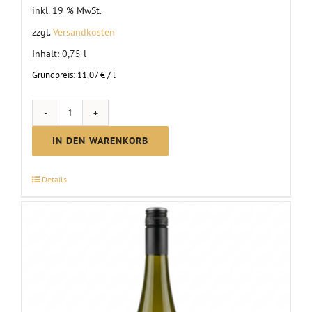
inkl. 19 % MwSt.
zzgl.
Versandkosten
Inhalt: 0,75
l
Grundpreis:
11,07
€
/
l
Scheurebe
lieblich
IN DEN WARENKORB
|
2025
Details
Menge