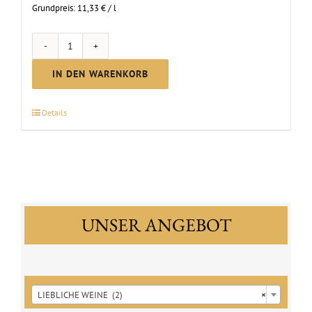
Grundpreis:
11,33
€
/
l
Riesling
Spätlese
IN DEN WARENKORB
|
2025
Details
Menge
UNSER ANGEBOT

LIEBLICHE WEINE (2)
×