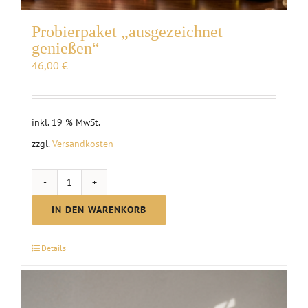
Probierpaket „ausgezeichnet
genießen“
46,00
€
inkl. 19 % MwSt.
zzgl.
Versandkosten
Probierpaket
"ausgezeichnet
IN DEN WARENKORB
genießen"
Menge
Details