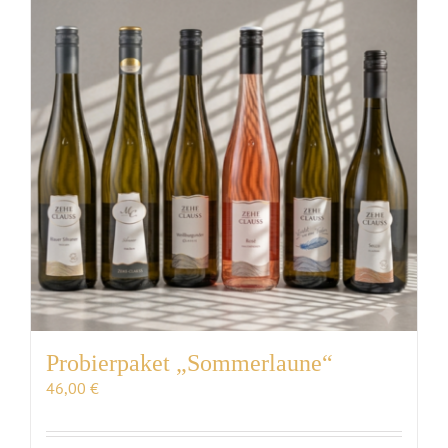
Probierpaket „Sommerlaune“
46,00
€