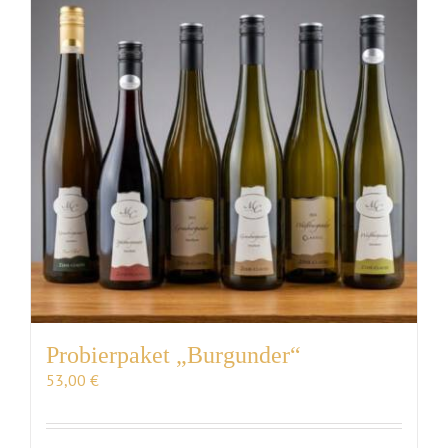
VERANSTALTUNGEN
AUSZEICHNUNGEN
KONTAKT | ÖFFNUNGSZEITEN
SHOP
Probierpaket „Burgunder“
53,00
€