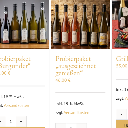
robierpaket
Probierpaket
Gril
Burgunder“
„ausgezeichnet
53,0
genießen“
3,00
€
46,00
€
inkl. 
kl. 19 % MwSt.
zzgl.
V
inkl. 19 % MwSt.
gl.
Versandkosten
zzgl.
Versandkosten
Probierpaket
I