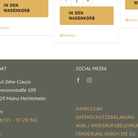
W
Probierpaket
"Burgunder"
IN DEN
WARENKORB
"ausgezeichnet
Menge
IN DEN
WARENKORB
Detai
genießen"
Details
Menge
Details
AKT
SOCIAL MEDIA
ut Zehe-Clauss
hessenstraße 109
29 Mainz-Hechtsheim
IMPRESSUM
n:
DATENSCHUTZERKLÄRUNG
 6131 – 97 28 942
AGBs / WIDERRUFSBELEHR
:
FÖRDERUNG DURCH DIE EU