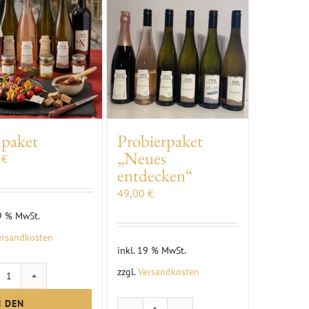
lpaket
Probierpaket
„Neues
0
€
entdecken“
49,00
€
19 % MwSt.
ersandkosten
inkl. 19 % MwSt.
zzgl.
Versandkosten
Grillpaket
Menge
N DEN