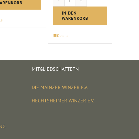
ARENKORB
Probierpaket
"Neues
IN DEN
WARENKORB
ls
entdecken"
Menge
Details
MITGLIEDSCHAFTETN
DIE MAINZER WINZER E.V.
HECHTSHEIMER WINZER E.V.
UNG