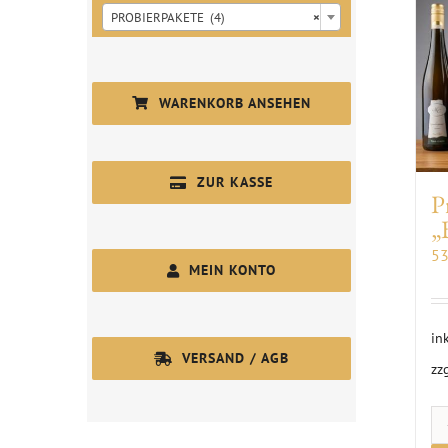
PROBIERPAKETE (4)
×
WARENKORB ANSEHEN
ZUR KASSE
P
„
5
MEIN KONTO
in
VERSAND / AGB
zz