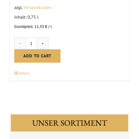
zzgl.
Versandkosten
Inhalt: 0,75
l
Grundpreis:
11,33
€
/
l
Riesling
Spätlese
ADD TO CART
Sweet
|
Details
2023
quantity
UNSER SORTIMENT