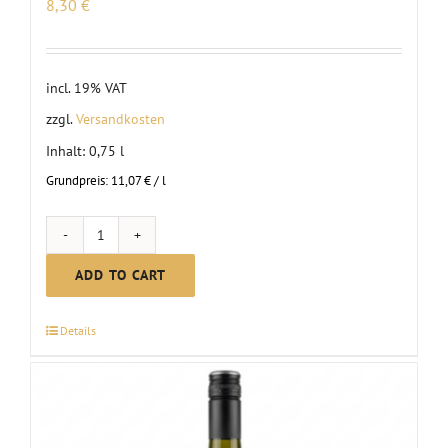
8,30
€
incl. 19% VAT
zzgl.
Versandkosten
Inhalt: 0,75
l
Grundpreis:
11,07
€
/
l
Meenzer
Mädchen
ADD TO CART
|
2023
Details
quantity