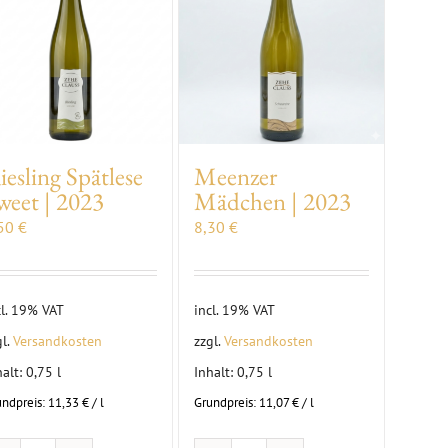
iesling Spätlese
Meenzer
weet | 2023
Mädchen | 2023
,50
€
8,30
€
cl. 19% VAT
incl. 19% VAT
gl.
Versandkosten
zzgl.
Versandkosten
halt: 0,75
l
Inhalt: 0,75
l
undpreis:
11,33
€
/
l
Grundpreis:
11,07
€
/
l