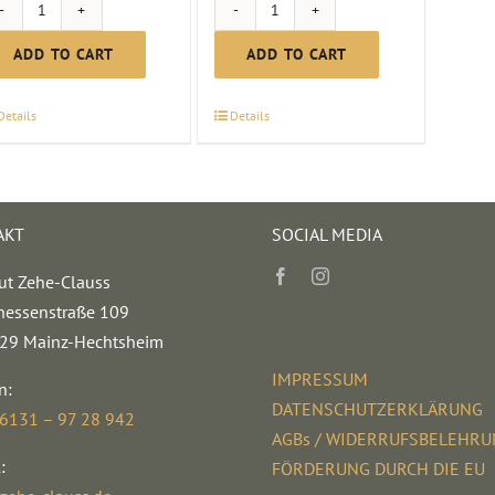
Riesling
Meenzer
Spätlese
Mädchen
ADD TO CART
ADD TO CART
Sweet
|
|
2023
Details
Details
2023
quantity
quantity
AKT
SOCIAL MEDIA
ut Zehe-Clauss
hessenstraße 109
29 Mainz-Hechtsheim
IMPRESSUM
n:
DATENSCHUTZERKLÄRUNG
 6131 – 97 28 942
AGBs / WIDERRUFSBELEHR
:
FÖRDERUNG DURCH DIE EU