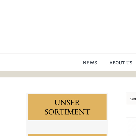
Skip
to
content
NEWS
ABOUT US
Sor
UNSER
SORTIMENT