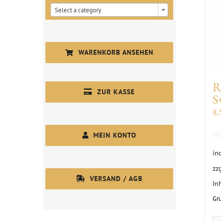

Select a category
WARENKORB ANSEHEN
R
ZUR KASSE
S
8
MEIN KONTO
in
zz
VERSAND / AGB
In
Gr