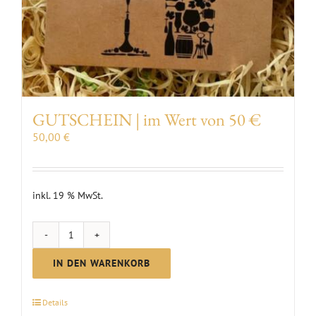
GUTSCHEIN | im Wert von 50 €
50,00
€
inkl. 19 % MwSt.
GUTSCHEIN
|
IN DEN WARENKORB
im
Wert
Details