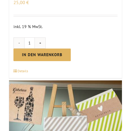
25,00
€
inkl. 19 % MwSt.
GUTSCHEIN
|
IN DEN WARENKORB
im
Wert
Details
von
25
€
Menge