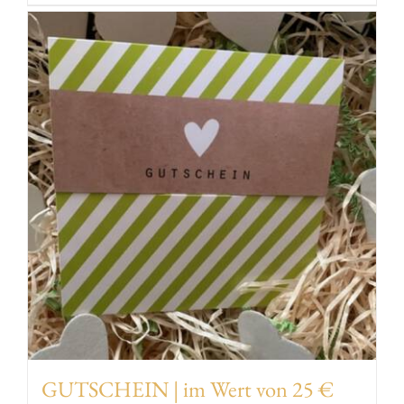
von
50
€
Menge
GUTSCHEIN | im Wert von 25 €