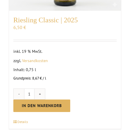
Riesling Classic | 2025
6,50
€
inkl. 19 % MwSt.
zzgl.
Versandkosten
Inhalt: 0,75
l
Grundpreis:
8,67
€
/
l
Riesling
Classic
IN DEN WARENKORB
|
2025
Details
Menge