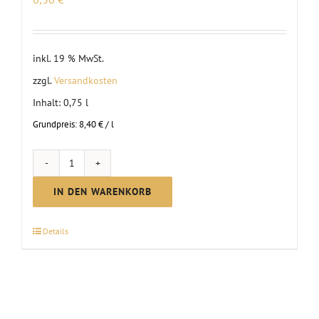
inkl. 19 % MwSt.
zzgl.
Versandkosten
Inhalt: 0,75
l
Grundpreis:
8,40
€
/
l
Rosé
halbtrocken
IN DEN WARENKORB
2025
Menge
Details