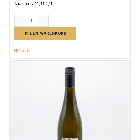
Grundpreis:
11,33
€
/
l
Wein
des
IN DEN WARENKORB
Abiturjahrgangs
2027
Details
Menge