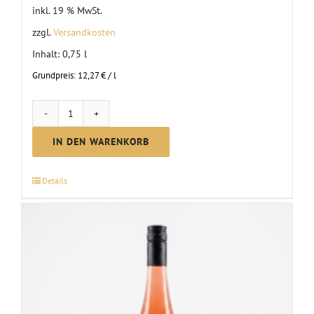
inkl. 19 % MwSt.
zzgl.
Versandkosten
Inhalt: 0,75
l
Grundpreis:
12,27
€
/
l
MC
Muskateller
IN DEN WARENKORB
trocken
|
Details
2024
Menge