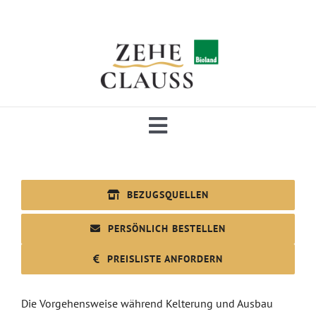
Skip
to
content
Toggle
Navigation
AKTUELLES
BEZUGSQUELLEN
ÜBER UNS
PERSÖNLICH BESTELLEN
PREISLISTE ANFORDERN
WEINE
Die Vorgehensweise während Kelterung und Ausbau