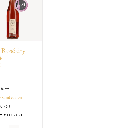
Rosé dry
4
€
19% VAT
ersandkosten
: 0,75
l
eis:
11,07
€
/
l