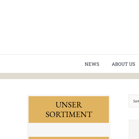
Skip
to
content
NEWS
ABOUT US
Sor
UNSER
SORTIMENT