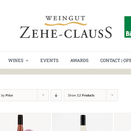
WINES
EVENTS
AWARDS
CONTACT | O
t by
Price
Show
12 Products