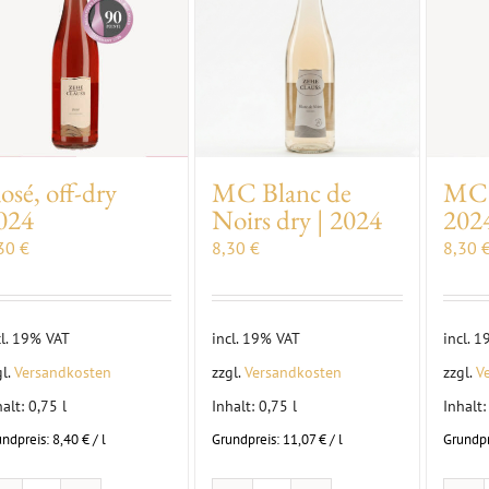
osé, off-dry
MC Blanc de
MC 
024
Noirs dry | 2024
202
,30
€
8,30
€
8,30
cl. 19% VAT
incl. 19% VAT
incl. 
gl.
Versandkosten
zzgl.
Versandkosten
zzgl.
V
halt: 0,75
l
Inhalt: 0,75
l
Inhalt
undpreis:
8,40
€
/
l
Grundpreis:
11,07
€
/
l
Grundpr