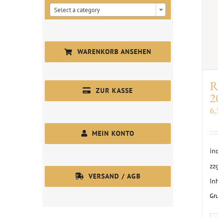

Select a category
WARENKORB ANSEHEN
R
ZUR KASSE
2
6
MEIN KONTO
in
zz
VERSAND / AGB
In
Gr