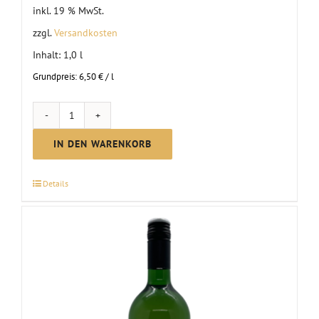
inkl. 19 % MwSt.
zzgl.
Versandkosten
Inhalt: 1,0
l
Grundpreis:
6,50
€
/
l
Glühwein
rot
IN DEN WARENKORB
Menge
Details