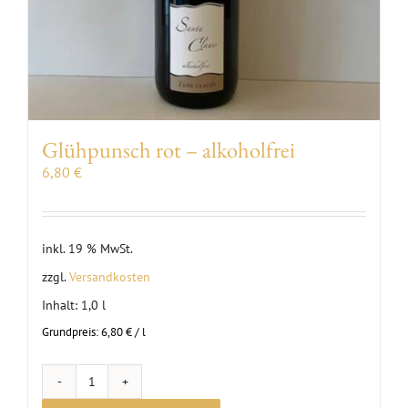
Glühpunsch rot – alkoholfrei
6,80
€
inkl. 19 % MwSt.
zzgl.
Versandkosten
Inhalt: 1,0
l
Grundpreis:
6,80
€
/
l
Glühpunsch