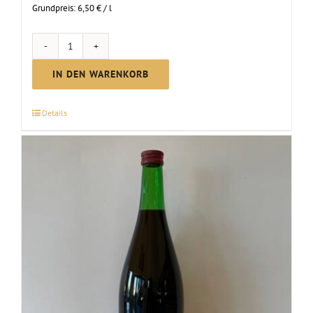
Grundpreis:
6,50
€
/
l
Glühwein
weiss
IN DEN WARENKORB
Menge
Details