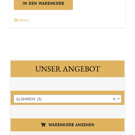
rot
IN DEN WARENKORB
-
alkoholfrei
Details
Menge
UNSER ANGEBOT

GLÜHWEIN (3)
×
WARENKORB ANSEHEN