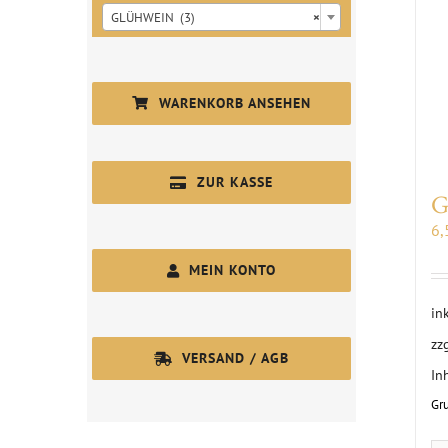
GLÜHWEIN (3)
×
WARENKORB ANSEHEN
ZUR KASSE
G
6
MEIN KONTO
in
zz
VERSAND / AGB
In
Gr