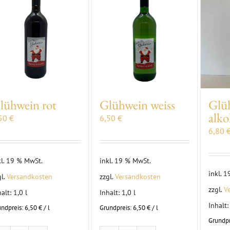
lühwein rot
Glühwein weiss
Glü
alko
,50
€
6,50
€
6,80
kl. 19 % MwSt.
inkl. 19 % MwSt.
inkl. 
gl.
Versandkosten
zzgl.
Versandkosten
zzgl.
V
halt: 1,0
l
Inhalt: 1,0
l
Inhalt
undpreis:
6,50
€
/
l
Grundpreis:
6,50
€
/
l
Grundpr