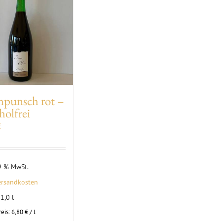
hpunsch rot –
holfrei
€
19 % MwSt.
ersandkosten
: 1,0
l
eis:
6,80
€
/
l