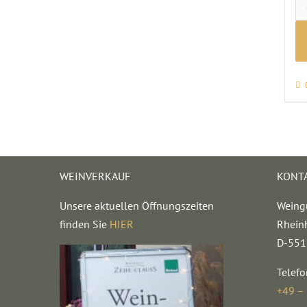
WEINVERKAUF
KONT
Unsere aktuellen Öffnungszeiten
Weing
finden Sie
HIER
Rhein
D-551
Telefo
+49 –