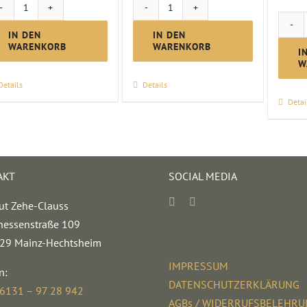
Glühwein
Glühwein
rot
weiss
IN DEN
IN DEN
WARENKORB
WARENKORB
Menge
Menge
I
W
Details
Details
Detai
AKT
SOCIAL MEDIA
ut Zehe-Clauss
hessenstraße 109
29 Mainz-Hechtsheim
IMPRESSUM
n:
DATENSCHUTZERKLÄRUNG
 6131 – 97 28 942
AGBs / WIDERRUFSBELEHR