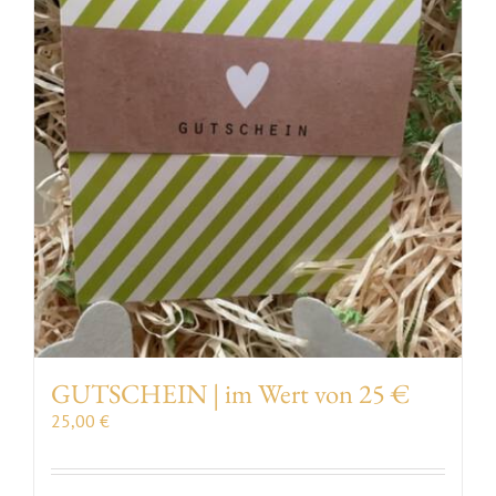
VERANSTALTUNGEN
AUSZEICHNUNGEN
KONTAKT | ÖFFNUNGSZEITEN
SHOP
GUTSCHEIN | im Wert von 25 €
25,00
€