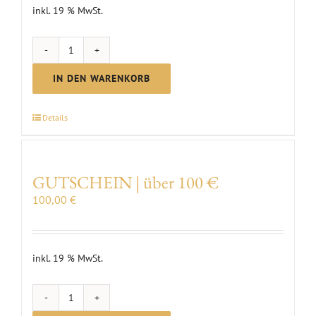
inkl. 19 % MwSt.
GUTSCHEIN
|
IN DEN WARENKORB
im
Wert
Details
von
25
€
GUTSCHEIN | über 100 €
Menge
100,00
€
inkl. 19 % MwSt.
GUTSCHEIN