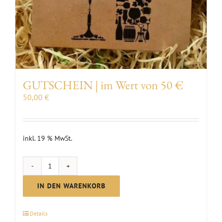
GUTSCHEIN | im Wert von 50 €
50,00
€
inkl. 19 % MwSt.
GUTSCHEIN
|
IN DEN WARENKORB
im
Wert
Details