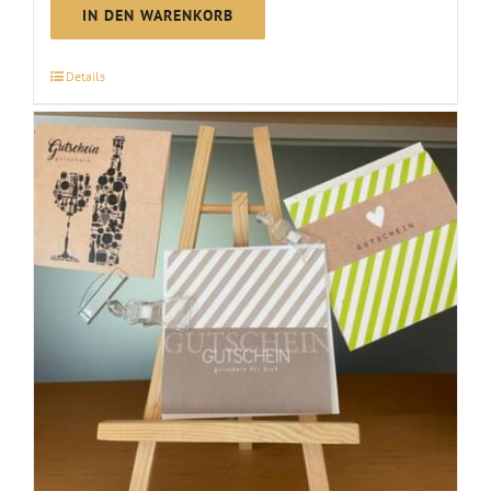
|
IN DEN WARENKORB
über
100
Details
€
Menge