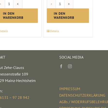
Riesling
Scheurebe
Spätlese
lieblich
IN DEN
IN DEN
WARENKORB
WARENKORB
|
|
2025
2025
Details
Details
Menge
Menge
AKT
SOCIAL MEDIA
ut Zehe-Clauss
hessenstraße 109
29 Mainz-Hechtsheim
IMPRESSUM
n:
DATENSCHUTZERKLÄRUNG
 6131 – 97 28 942
AGBs / WIDERRUFSBELEHR
: