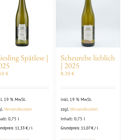
iesling Spätlese |
Scheurebe lieblich
025
| 2025
,50
€
8,30
€
kl. 19 % MwSt.
inkl. 19 % MwSt.
gl.
Versandkosten
zzgl.
Versandkosten
halt: 0,75
l
Inhalt: 0,75
l
undpreis:
11,33
€
/
l
Grundpreis:
11,07
€
/
l