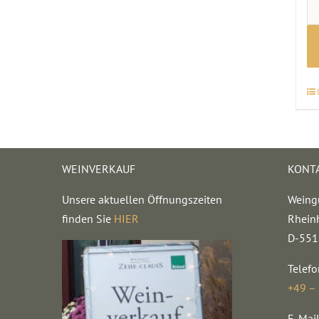
WEINVERKAUF
KONT
Unsere aktuellen Öffnungszeiten
Weing
finden Sie
HIER
Rhein
D-551
Telefo
+49 –
E-Mail