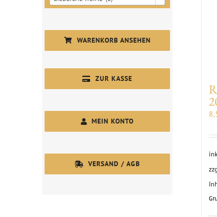
WARENKORB ANSEHEN
ZUR KASSE
R
2
8
MEIN KONTO
in
VERSAND / AGB
zz
In
Gr