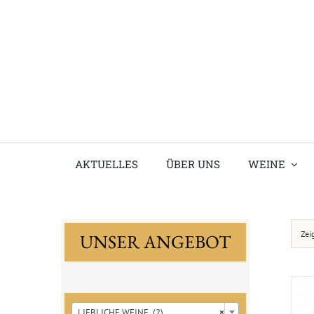
Skip
to
content
AKTUELLES
ÜBER UNS
WEINE
Zei
UNSER ANGEBOT

LIEBLICHE WEINE (2)
×