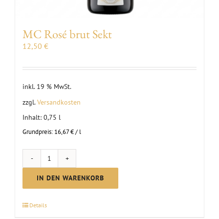
MC Rosé brut Sekt
12,50
€
inkl. 19 % MwSt.
zzgl.
Versandkosten
Inhalt: 0,75
l
Grundpreis:
16,67
€
/
l
MC
Rosé
IN DEN WARENKORB
brut
Sekt
Details
Menge