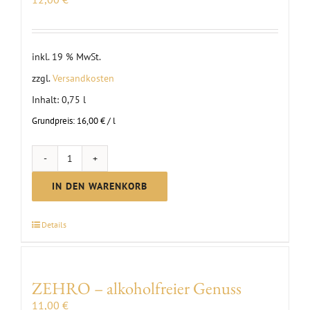
inkl. 19 % MwSt.
zzgl.
Versandkosten
Inhalt: 0,75
l
Grundpreis:
16,00
€
/
l
MC
Scheurebe
IN DEN WARENKORB
brut
Sekt
Details
Menge
ZEHRO – alkoholfreier Genuss
11,00
€