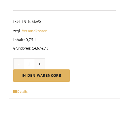
inkl. 19 % MwSt.
zzgl.
Versandkosten
Inhalt: 0,75
l
Grundpreis:
14,67
€
/
l
ZEHRO
-
IN DEN WARENKORB
alkoholfreier
Genuss
Details
Menge