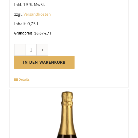
inkl. 19 % MwSt.
zzgl.
Versandkosten
Inhalt: 0,75
l
Grundpreis:
16,67
€
/
l
MC
Sekt
IN DEN WARENKORB
Riesling
brut
Details
Menge