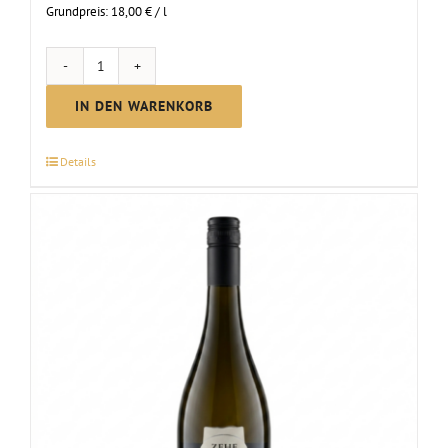
Grundpreis:
18,00
€
/
l
MC
Pinot
IN DEN WARENKORB
brut
Sekt
Details
|
2024
Menge