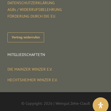
DATENSCHUTZERKLÄRUNG
AGBs / WIDERRUFSBELEHRUNG
FÖRDERUNG DURCH DIE EU
Vertrag widerrufen
MITGLIEDSCHAFTETN
DIE MAINZER WINZER E.V.
HECHTSHEIMER WINZER E.V.
© Copyright: 2026 | Weingut Zehe-Clauß