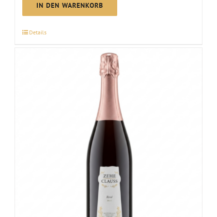
Secco
IN DEN WARENKORB
Silvaner
|
Details
2025
Menge