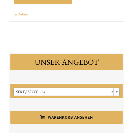
Silvaner
|
Details
2025
Menge
UNSER ANGEBOT

SEKT / SECCO (6)
×
WARENKORB ANSEHEN