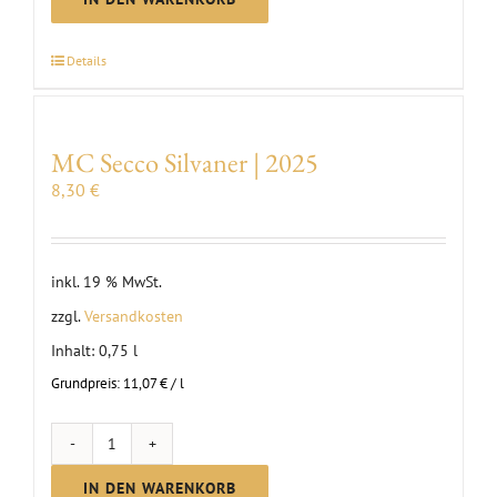
Riesling
brut
Details
Menge
MC Secco Silvaner | 2025
8,30
€
inkl. 19 % MwSt.
zzgl.
Versandkosten
Inhalt: 0,75
l
Grundpreis:
11,07
€
/
l
MC
Secco
IN DEN WARENKORB