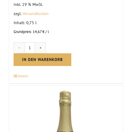
inkl. 19 % MwSt.
zzgl.
Versandkosten
Inhalt: 0,75
l
Grundpreis:
14,67
€
/
l
ZEHRO
-
IN DEN WARENKORB
alkoholfreier
Genuss
Details
Menge