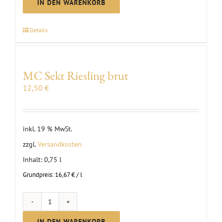
Pinot
IN DEN WARENKORB
brut
Sekt
Details
|
2024
Menge
MC Sekt Riesling brut
12,50
€
inkl. 19 % MwSt.
zzgl.
Versandkosten
Inhalt: 0,75
l
Grundpreis:
16,67
€
/
l
MC
Sekt
IN DEN WARENKORB