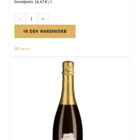
Grundpreis:
16,67
€
/
l
MC
Rosé
IN DEN WARENKORB
brut
Sekt
Details
Menge