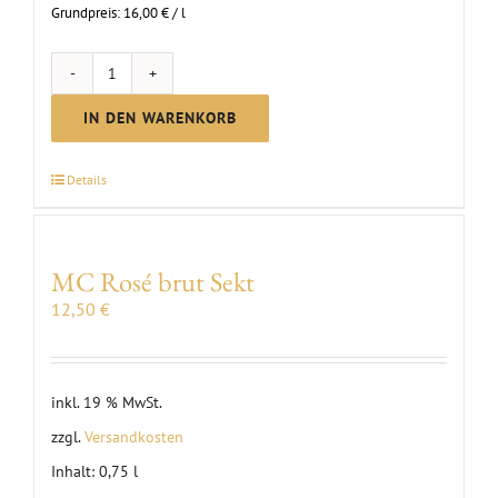
Grundpreis:
16,00
€
/
l
MC
Scheurebe
IN DEN WARENKORB
brut
Sekt
Details
Menge
MC Rosé brut Sekt
12,50
€
inkl. 19 % MwSt.
zzgl.
Versandkosten
Inhalt: 0,75
l