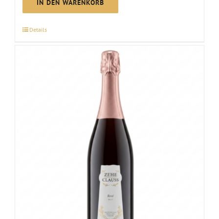
Sekt
IN DEN WARENKORB
Riesling
brut
Details
Menge