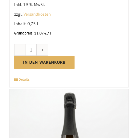
inkl. 19 % MwSt.
zzgl.
Versandkosten
Inhalt: 0,75
l
Grundpreis:
11,07
€
/
l
MC
Secco
IN DEN WARENKORB
Silvaner
|
Details
2025
Menge