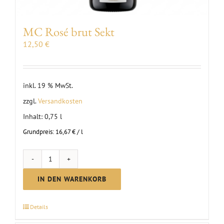
MC Rosé brut Sekt
12,50
€
inkl. 19 % MwSt.
zzgl.
Versandkosten
Inhalt: 0,75
l
Grundpreis:
16,67
€
/
l
MC
Rosé
IN DEN WARENKORB
brut
Sekt
Details
Menge