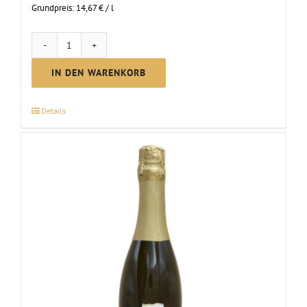
Grundpreis:
14,67
€
/
l
ZEHRO
-
IN DEN WARENKORB
alkoholfreier
Genuss
Details
Menge