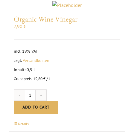
Organic Wine Vinegar
7,90
€
incl. 19% VAT
zzgl.
Versandkosten
Inhalt: 0,5
l
Grundpreis:
15,80
€
/
l
Organic
Wine
ADD TO CART
Vinegar
quantity
Details