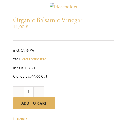
EVENTS
Organic Balsamic Vinegar
11,00
€
AWARDS
CONTACT | OPENING HOURS
incl. 19% VAT
zzgl.
Versandkosten
Inhalt: 0,25
l
Grundpreis:
44,00
€
/
l
Organic
Balsamic
ADD TO CART
Vinegar
quantity
Details