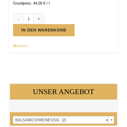
Grundpreis:
44,00
€
/
l
BIO
Balsamico
IN DEN WARENKORB
Menge
Details
UNSER ANGEBOT

BALSAMICO/WEINESSIG (2)
×