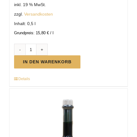
inkl. 19 % MwSt.
zzgl.
Versandkosten
Inhalt: 0,5
l
Grundpreis:
15,80
€
/
l
BIO
Weinessig
IN DEN WARENKORB
Menge
Details