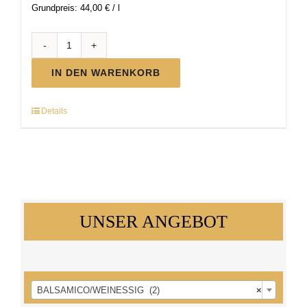
Grundpreis:
44,00
€
/
l
BIO
Balsamico
IN DEN WARENKORB
Menge
Details
UNSER ANGEBOT

BALSAMICO/WEINESSIG (2)
×