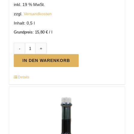
inkl. 19 % MwSt.
zzgl.
Versandkosten
Inhalt: 0,5
l
Grundpreis:
15,80
€
/
l
BIO
Weinessig
IN DEN WARENKORB
Menge
Details