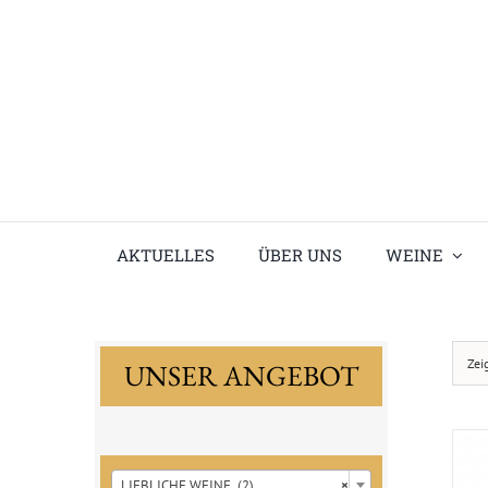
Skip
to
content
AKTUELLES
ÜBER UNS
WEINE
Zei
UNSER ANGEBOT

LIEBLICHE WEINE (2)
×