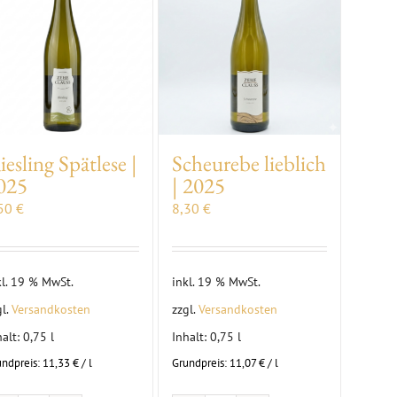
iesling Spätlese |
Scheurebe lieblich
025
| 2025
,50
€
8,30
€
kl. 19 % MwSt.
inkl. 19 % MwSt.
gl.
Versandkosten
zzgl.
Versandkosten
halt: 0,75
l
Inhalt: 0,75
l
undpreis:
11,33
€
/
l
Grundpreis:
11,07
€
/
l