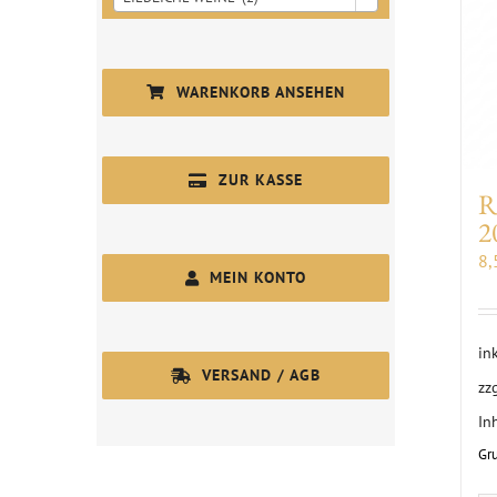
WARENKORB ANSEHEN
ZUR KASSE
R
2
8
MEIN KONTO
in
VERSAND / AGB
zz
In
Gr