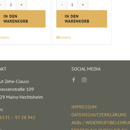
Riesling
Scheurebe
Spätlese
lieblich
IN DEN
IN DEN
WARENKORB
WARENKORB
|
|
2025
2025
Details
Details
Menge
Menge
AKT
SOCIAL MEDIA
ut Zehe-Clauss
hessenstraße 109
29 Mainz-Hechtsheim
IMPRESSUM
n:
DATENSCHUTZERKLÄRUNG
 6131 – 97 28 942
AGBs / WIDERRUFSBELEHR
: