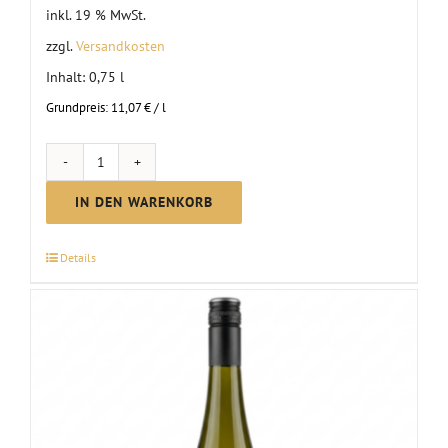
inkl. 19 % MwSt.
zzgl.
Versandkosten
Inhalt: 0,75
l
Grundpreis:
11,07
€
/
l
Scheurebe
lieblich
IN DEN WARENKORB
|
2025
Details
Menge