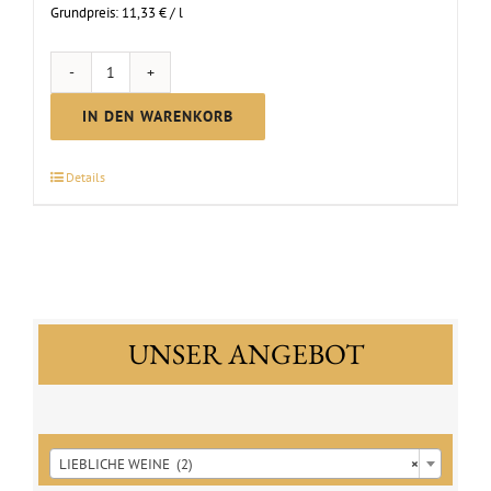
Grundpreis:
11,33
€
/
l
Riesling
Spätlese
IN DEN WARENKORB
|
2025
Details
Menge
UNSER ANGEBOT

LIEBLICHE WEINE (2)
×