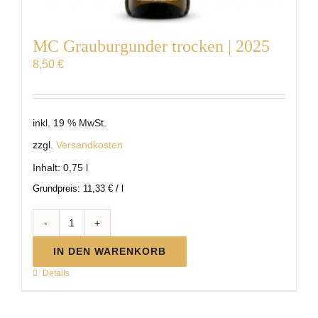
MC Grauburgunder trocken | 2025
8,50
€
inkl. 19 % MwSt.
zzgl.
Versandkosten
Inhalt: 0,75
l
Grundpreis:
11,33
€
/
l
MC
Grauburgunder
IN DEN WARENKORB
trocken
Details
|
2025