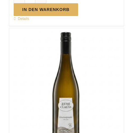
MC
Riesling
IN DEN WARENKORB
trocken
Details
|
2025
Menge