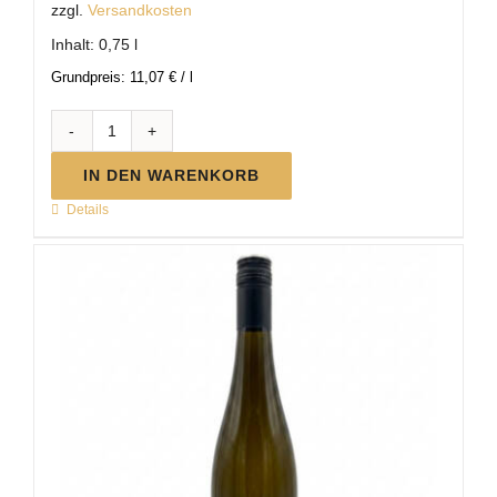
zzgl.
Versandkosten
Inhalt: 0,75
l
Grundpreis:
11,07
€
/
l
MC
Sauvignon
IN DEN WARENKORB
blanc
Details
trocken
|
2025
Menge