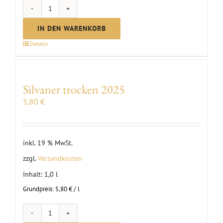
BIO
Traubensaft
IN DEN WARENKORB
2025
Details
Menge
Silvaner trocken 2025
5,80
€
inkl. 19 % MwSt.
zzgl.
Versandkosten
Inhalt: 1,0
l
Grundpreis:
5,80
€
/
l
Silvaner