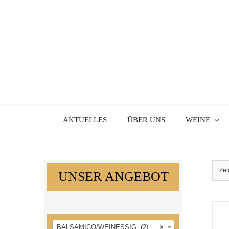
Skip
to
content
AKTUELLES
ÜBER UNS
WEINE
Ze
UNSER ANGEBOT

BALSAMICO/WEINESSIG (2)
×