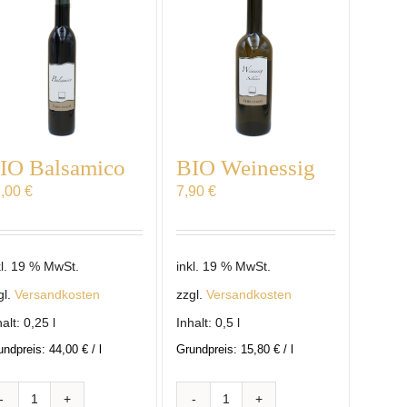
IO Balsamico
BIO Weinessig
1,00
€
7,90
€
kl. 19 % MwSt.
inkl. 19 % MwSt.
gl.
Versandkosten
zzgl.
Versandkosten
halt: 0,25
l
Inhalt: 0,5
l
undpreis:
44,00
€
/
l
Grundpreis:
15,80
€
/
l