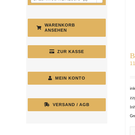
WARENKORB
ANSEHEN
ZUR KASSE
B
1
MEIN KONTO
in
zz
VERSAND / AGB
In
Gr