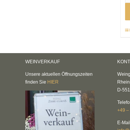
WEINVERKAUF
KONT
Unsere aktuellen Öffnungszeiten
Weing
finden Sie
HIER
Rhein
D-551
Telefo
+49 –
E-Mail