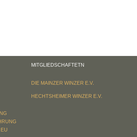
MITGLIEDSCHAFTETN
DIE MAINZER WINZER E.V.
HECHTSHEIMER WINZER E.V.
NG
EHRUNG
 EU