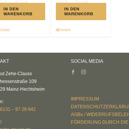
BIO
BIO
Balsamico
Weinessig
IN DEN
IN DEN
WARENKORB
WARENKORB
Menge
Menge
Details
Details
AKT
SOCIAL MEDIA
ut Zehe-Clauss
hessenstraße 109
29 Mainz-Hechtsheim
IMPRESSUM
n:
DATENSCHUTZERKLÄRU
 6131 – 97 28 942
AGBs / WIDERRUFSBEL
:
FÖRDERUNG DURCH DIE