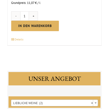
Grundpreis:
11,07
€
/
l
Scheurebe
lieblich
IN DEN WARENKORB
|
2025
Details
Menge
UNSER ANGEBOT

LIEBLICHE WEINE (2)
×