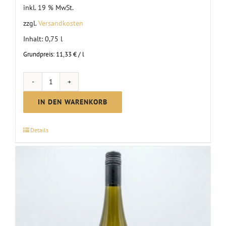
inkl. 19 % MwSt.
zzgl.
Versandkosten
Inhalt: 0,75
l
Grundpreis:
11,33
€
/
l
Riesling
Spätlese
IN DEN WARENKORB
|
2025
Details
Menge