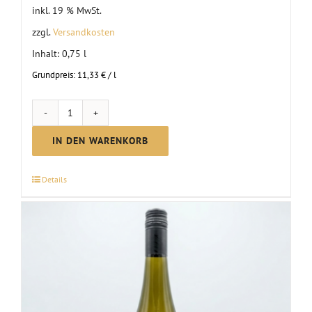
inkl. 19 % MwSt.
zzgl.
Versandkosten
Inhalt: 0,75
l
Grundpreis:
11,33
€
/
l
Riesling
Spätlese
IN DEN WARENKORB
|
2025
Details
Menge