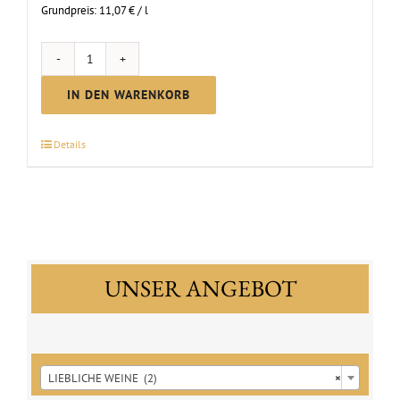
Grundpreis:
11,07
€
/
l
Scheurebe
lieblich
IN DEN WARENKORB
|
2025
Details
Menge
UNSER ANGEBOT

LIEBLICHE WEINE (2)
×