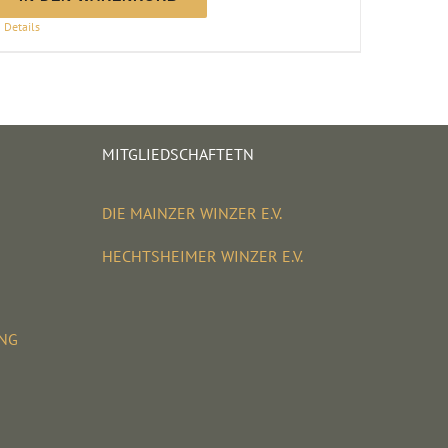
|
Details
2025
Menge
MITGLIEDSCHAFTETN
DIE MAINZER WINZER E.V.
HECHTSHEIMER WINZER E.V.
UNG