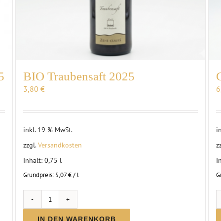
5
BIO Traubensaft 2025
3,80
€
6
inkl. 19 % MwSt.
i
zzgl.
Versandkosten
z
Inhalt: 0,75
l
I
Grundpreis:
5,07
€
/
l
G
BIO
Traubensaft
IN DEN WARENKORB