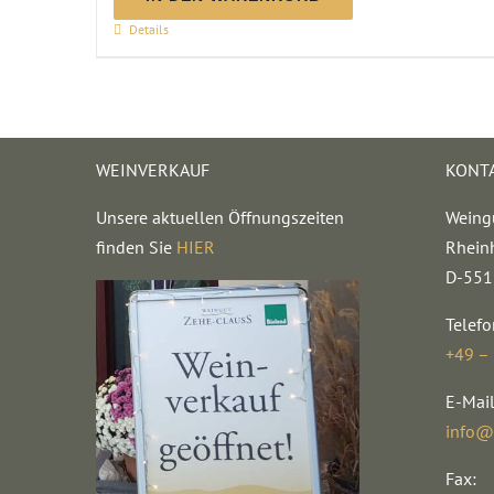
trocken
Details
|
2025
Menge
WEINVERKAUF
KONT
Unsere aktuellen Öffnungszeiten
Weing
finden Sie
HIER
Rhein
D-551
Telefo
+49 –
E-Mail
info@
Fax: