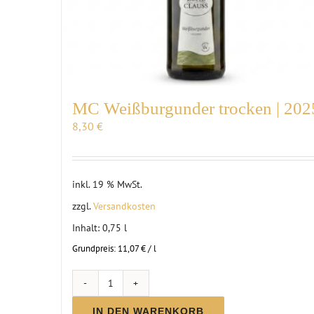
MC Weißburgunder trocken | 202
8,30
€
inkl. 19 % MwSt.
zzgl.
Versandkosten
Inhalt: 0,75
l
Grundpreis:
11,07
€
/
l
MC
Weißburgunder
IN DEN WARENKORB