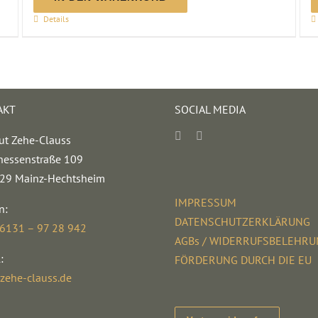
2025
Details
Menge
AKT
SOCIAL MEDIA
ut Zehe-Clauss
hessenstraße 109
29 Mainz-Hechtsheim
IMPRESSUM
n:
DATENSCHUTZERKLÄRUNG
 6131 – 97 28 942
AGBs / WIDERRUFSBELEHR
:
FÖRDERUNG DURCH DIE EU
zehe-clauss.de