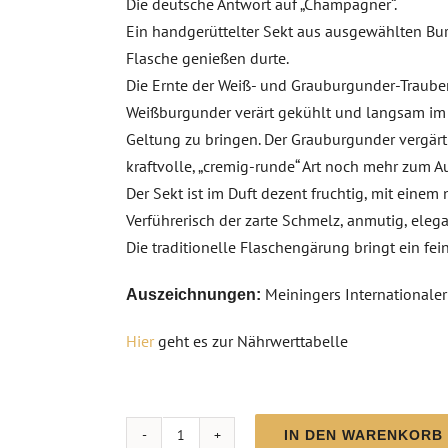
Die deutsche Antwort auf „Champagner“.
Ein handgerüttelter Sekt aus ausgewählten Bur
Flasche genießen durte.
Die Ernte der Weiß- und Grauburgunder-Trauben
Weißburgunder verärt gekühlt und langsam im 
Geltung zu bringen. Der Grauburgunder vergärt
kraftvolle, „cremig-runde“ Art noch mehr zum 
Der Sekt ist im Duft dezent fruchtig, mit einem
Verführerisch der zarte Schmelz, anmutig, ele
Die traditionelle Flaschengärung bringt ein fe
Meiningers Internationaler
Auszeichnungen:
Hier
geht es zur Nährwerttabelle
IN DEN WARENKORB
MC