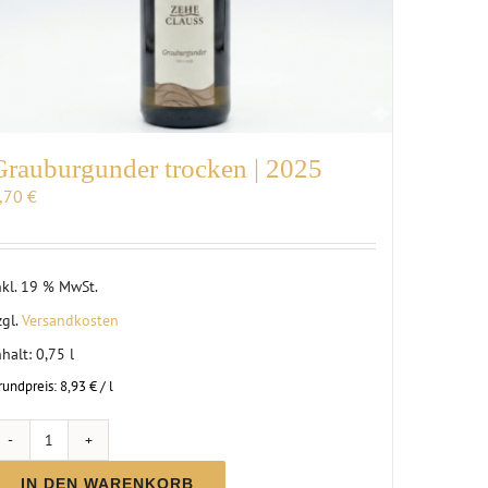
Grauburgunder trocken | 2025
,70
€
nkl. 19 % MwSt.
zgl.
Versandkosten
nhalt: 0,75
l
rundpreis:
8,93
€
/
l
Grauburgunder
trocken
IN DEN WARENKORB