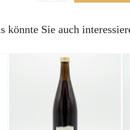
Pinot
brut
Sekt
s könnte Sie auch interessier
|
2024
Menge