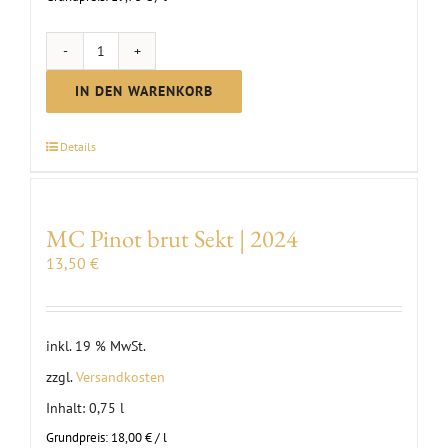
First
Clauß
IN DEN WARENKORB
Riesling
trocken
Details
2024
Menge
MC Pinot brut Sekt | 2024
13,50
€
inkl. 19 % MwSt.
zzgl.
Versandkosten
Inhalt: 0,75
l
Grundpreis:
18,00
€
/
l