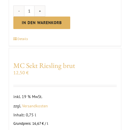
MC
Rosé
IN DEN WARENKORB
brut
Sekt
Details
Menge
MC Sekt Riesling brut
12,50
€
inkl. 19 % MwSt.
zzgl.
Versandkosten
Inhalt: 0,75
l
Grundpreis:
16,67
€
/
l