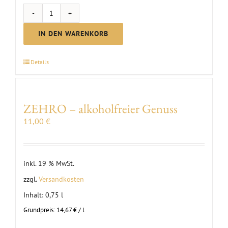
MC
Scheurebe
IN DEN WARENKORB
brut
Sekt
Details
Menge
ZEHRO – alkoholfreier Genuss
11,00
€
inkl. 19 % MwSt.
zzgl.
Versandkosten
Inhalt: 0,75
l
Grundpreis:
14,67
€
/
l