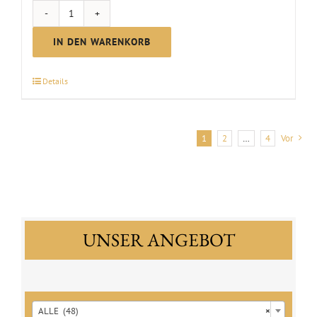
ZEHRO
-
IN DEN WARENKORB
alkoholfreier
Genuss
Details
Menge
1
2
…
4
Vor
UNSER ANGEBOT

ALLE (48)
×