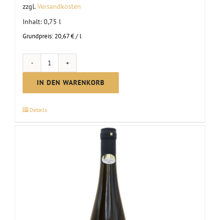
zzgl.
Versandkosten
Inhalt: 0,75
l
Grundpreis:
20,67
€
/
l
First
Clauß
IN DEN WARENKORB
Lemberger
Rotw.
Details
trocken
|
2022
Menge