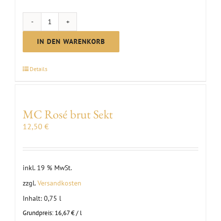
MC
Pinot
IN DEN WARENKORB
brut
Sekt
Details
|
2024
Menge
MC Rosé brut Sekt
12,50
€
inkl. 19 % MwSt.
zzgl.
Versandkosten
Inhalt: 0,75
l
Grundpreis:
16,67
€
/
l