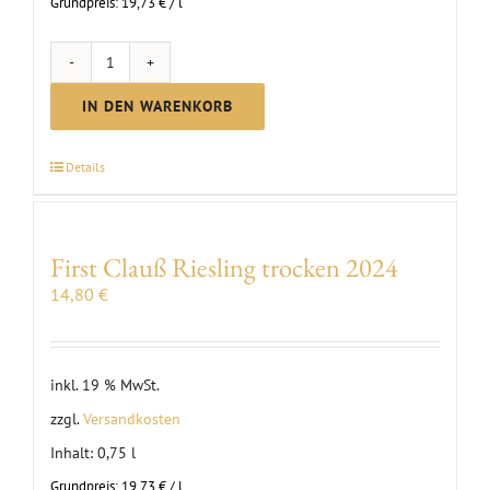
Grundpreis:
19,73
€
/
l
First
Clauß
IN DEN WARENKORB
Grauburgunder
trocken
Details
|
2024
Menge
First Clauß Riesling trocken 2024
14,80
€
inkl. 19 % MwSt.
zzgl.
Versandkosten
Inhalt: 0,75
l
Grundpreis:
19,73
€
/
l