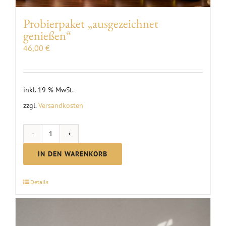
Probierpaket „ausgezeichnet
genießen“
46,00
€
inkl. 19 % MwSt.
zzgl.
Versandkosten
Probierpaket
"ausgezeichnet
IN DEN WARENKORB
genießen"
Menge
Details