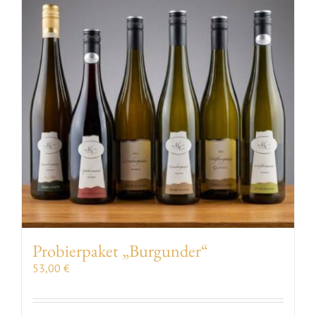
VERANSTALTUNGEN
AUSZEICHNUNGEN
KONTAKT | ÖFFNUNGSZEITEN
SHOP
Probierpaket „Burgunder“
53,00
€