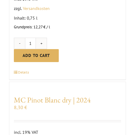
zzgl.
Versandkosten
Inhalt: 0,75
l
Grundpreis:
12,27
€
/
l
MC
Blauer
ADD TO CART
Silvaner
dry
Details
|
2024
quantity
MC Pinot Blanc dry | 2024
8,30
€
incl. 19% VAT