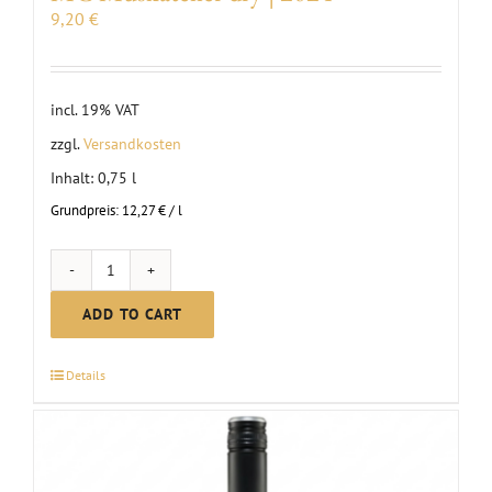
9,20
€
incl. 19% VAT
zzgl.
Versandkosten
Inhalt: 0,75
l
Grundpreis:
12,27
€
/
l
MC
Muskateller
ADD TO CART
dry
|
Details
2024
quantity