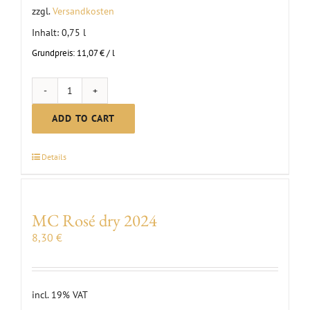
zzgl.
Versandkosten
Inhalt: 0,75
l
Grundpreis:
11,07
€
/
l
MC
Blanc
ADD TO CART
de
Noirs
Details
dry
|
2024
MC Rosé dry 2024
quantity
8,30
€
incl. 19% VAT