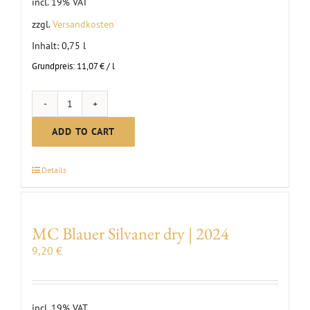
incl. 19% VAT
zzgl.
Versandkosten
Inhalt: 0,75
l
Grundpreis:
11,07
€
/
l
MC
Secco
ADD TO CART
Silvaner
|
Details
2024
quantity
MC Blauer Silvaner dry | 2024
9,20
€
incl. 19% VAT