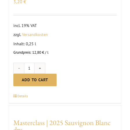
3,20
€
incl. 19% VAT
zzgl.
Versandkosten
Inhalt: 0,25
l
Grundpreis:
12,80
€
/
l
0.25
L
ADD TO CART
Blauer
Silvaner
Details
dry
|
2025
Masterclass | 2025 Sauvignon Blanc
quantity
dry