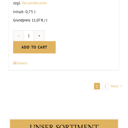
zzgl.
Versandkosten
Inhalt: 0,75
l
Grundpreis:
11,07
€
/
l
MC
Rosé
ADD TO CART
dry
2024
Details
quantity
1
2
Next
UNSER SORTIMENT