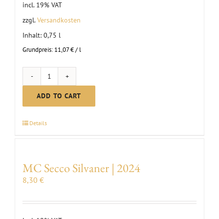
incl. 19% VAT
zzgl.
Versandkosten
Inhalt: 0,75
l
Grundpreis:
11,07
€
/
l
MC
Riesling
ADD TO CART
Dry
|
Details
2024
quantity
MC Secco Silvaner | 2024
8,30
€