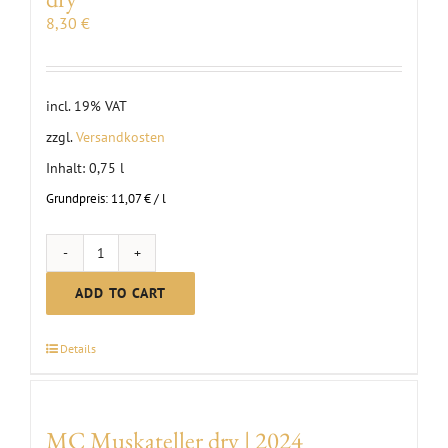
8,30
€
incl. 19% VAT
zzgl.
Versandkosten
Inhalt: 0,75
l
Grundpreis:
11,07
€
/
l
Masterclass
|
ADD TO CART
2025
Sauvignon
Details
Blanc
dry
quantity
MC Muskateller dry | 2024