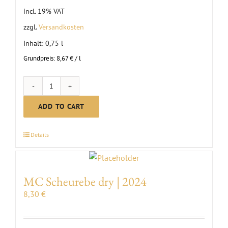
incl. 19% VAT
zzgl.
Versandkosten
Inhalt: 0,75
l
Grundpreis:
8,67
€
/
l
Vintage
"Light
ADD TO CART
as
a
Details
Feather"
Wine
|
MC Scheurebe dry | 2024
2024
8,30
€
quantity