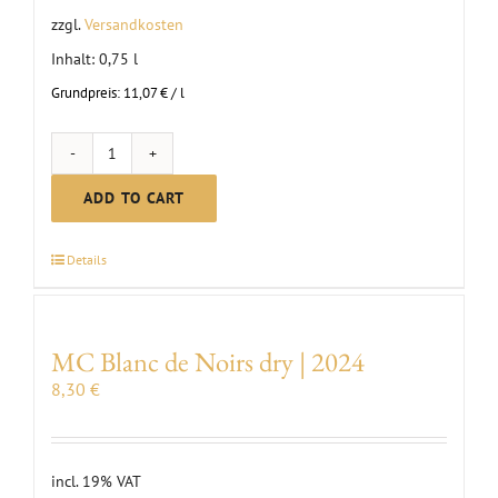
zzgl.
Versandkosten
Inhalt: 0,75
l
Grundpreis:
11,07
€
/
l
MC
Pinot
ADD TO CART
Blanc
dry
Details
|
2024
quantity
MC Blanc de Noirs dry | 2024
8,30
€
incl. 19% VAT