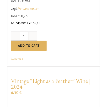
incl. 19% VAT
zzgl.
Versandkosten
Inhalt: 0,75
l
Grundpreis:
13,07
€
/
l
MC
Pinot
ADD TO CART
Noir
Red
Details
Wine
dr.
|
Vintage “Light as a Feather” Wine |
2023
2024
quantity
6,50
€