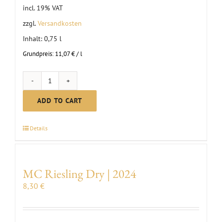
incl. 19% VAT
zzgl.
Versandkosten
Inhalt: 0,75
l
Grundpreis:
11,07
€
/
l
MC
Scheurebe
ADD TO CART
dry
|
Details
2024
quantity
MC Riesling Dry | 2024
8,30
€