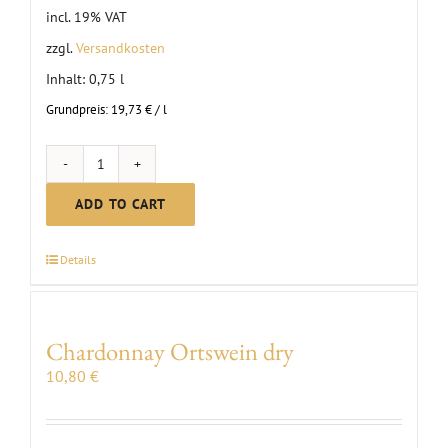
incl. 19% VAT
zzgl.
Versandkosten
Inhalt: 0,75
l
Grundpreis:
19,73
€
/
l
First
Clauß
ADD TO CART
Riesling
dry
Details
2023
quantity
Chardonnay Ortswein dry
10,80
€