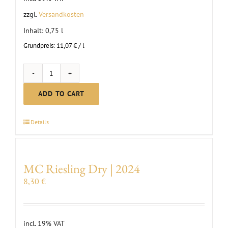
zzgl.
Versandkosten
Inhalt: 0,75
l
Grundpreis:
11,07
€
/
l
MC
Sauvignon
ADD TO CART
Blanc
Dry
Details
|
2024
quantity
MC Riesling Dry | 2024
8,30
€
incl. 19% VAT