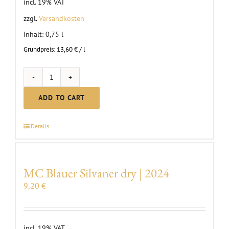
incl. 19% VAT
zzgl.
Versandkosten
Inhalt: 0,75
l
Grundpreis:
13,60
€
/
l
Silvaner
Ortswein,
ADD TO CART
dry
quantity
Details
MC Blauer Silvaner dry | 2024
9,20
€
incl. 19% VAT