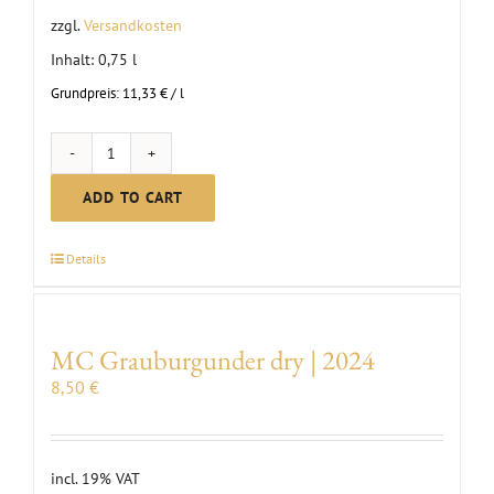
zzgl.
Versandkosten
Inhalt: 0,75
l
Grundpreis:
11,33
€
/
l
Class
of
ADD TO CART
2027
Graduation
Details
Wine
quantity
MC Grauburgunder dry | 2024
8,50
€
incl. 19% VAT