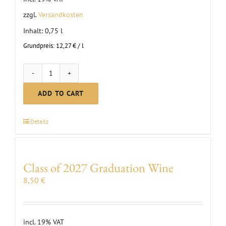
zzgl.
Versandkosten
Inhalt: 0,75
l
Grundpreis:
12,27
€
/
l
MC
Blauer
ADD TO CART
Silvaner
dry
Details
|
2024
quantity
Class of 2027 Graduation Wine
8,50
€
incl. 19% VAT