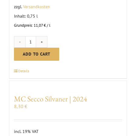
zzgl.
Versandkosten
Inhalt: 0,75
l
Grundpreis:
11,07
€
/
l
MC
Riesling
ADD TO CART
Dry
|
Details
2024
quantity
MC Secco Silvaner | 2024
8,30
€
incl. 19% VAT