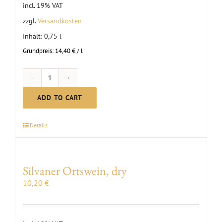
incl. 19% VAT
zzgl.
Versandkosten
Inhalt: 0,75
l
Grundpreis:
14,40
€
/
l
Chardonnay
Ortswein
ADD TO CART
dry
quantity
Details
Silvaner Ortswein, dry
10,20
€