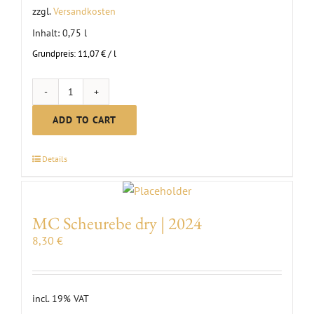
zzgl.
Versandkosten
Inhalt: 0,75
l
Grundpreis:
11,07
€
/
l
MC
Secco
ADD TO CART
Silvaner
|
Details
2024
quantity
MC Scheurebe dry | 2024
8,30
€
incl. 19% VAT