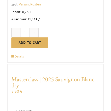
zzgl.
Versandkosten
Inhalt: 0,75
l
Grundpreis:
11,33
€
/
l
MC
Grauburgunder
ADD TO CART
dry
|
Details
2024
quantity
Masterclass | 2025 Sauvignon Blanc
dry
8,30
€