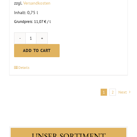
zzgl.
Versandkosten
Inhalt: 0,75
l
Grundpreis:
11,07
€
/
l
MC
Scheurebe
ADD TO CART
dry
|
Details
2024
quantity
1
2
Next
UNSER SORTIMENT