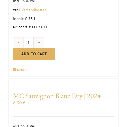
incl. 19% VAT
zzgl.
Versandkosten
Inhalt: 0,75
l
Grundpreis:
11,07
€
/
l
Masterclass
|
ADD TO CART
2025
Sauvignon
Details
Blanc
dry
quantity
MC Sauvignon Blanc Dry | 2024
8,30
€
incl. 19% VAT