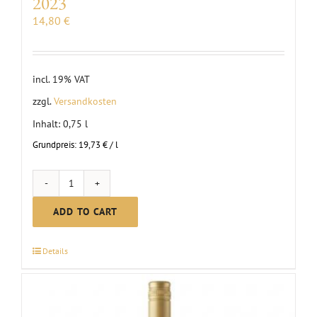
2023
14,80
€
incl. 19% VAT
zzgl.
Versandkosten
Inhalt: 0,75
l
Grundpreis:
19,73
€
/
l
First
Clauß
ADD TO CART
Grauburgunder
dry
Details
|
2023
quantity