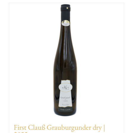
EVENTS
AWARDS
CONTACT | OPENING HOURS
First Clauß Grauburgunder dry |